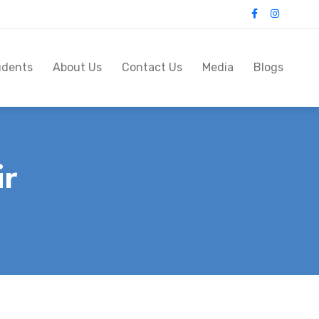
udents
About Us
Contact Us
Media
Blogs
ir