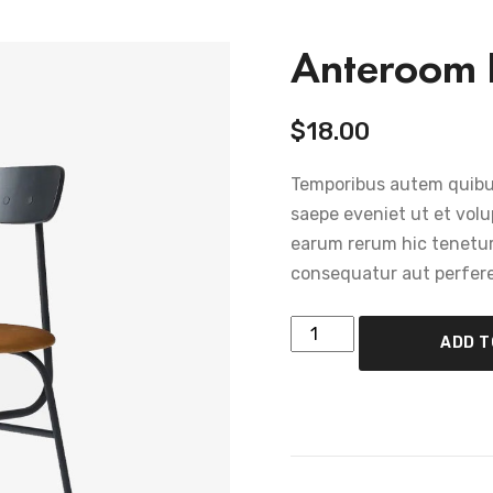
Anteroom 
$
18.00
Temporibus autem quibus
saepe eveniet ut et volu
earum rerum hic tenetur 
consequatur aut perferen
ADD T