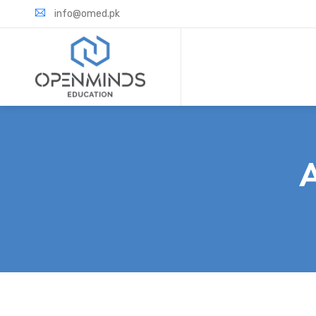
info@omed.pk
A